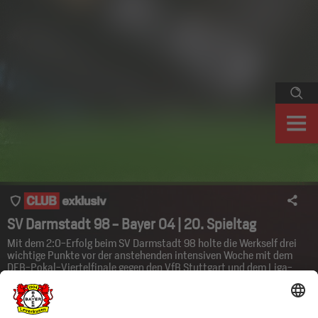
SV Darmstadt 98 - Bayer 04 | 20. Spieltag
Mit dem 2:0-Erfolg beim SV Darmstadt 98 holte die Werkself drei
wichtige Punkte vor der anstehenden intensiven Woche mit dem
DFB-Pokal-Viertelfinale gegen den VfB Stuttgart und dem Liga-
Gipfel gegen den FC Bayern München. Der Auswärtssieg bei den
Lilien brachte zudem Debüts, Premieren und Bestmarken mit sich.
Winter-Neuzugang Borja Iglesias etwa feierte seinen Einstand im
Bayer 04-Trikot, Nathan Tella schnürte erstmals einen Doppelpack