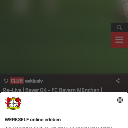
Re-Live | Bayer 04 - FC Bayern München |
22. Spieltag
Nach einem packenden und dominanten Auftritt gegen den
deutschen Rekordmeister trennt sich der amtierende deutsche
Meister Bayer 04 mit einem torlosen Unentschieden vom deutschen
Rekordmeister. Werkself-TV zeigt die Partie in voller Länge in re-
live...