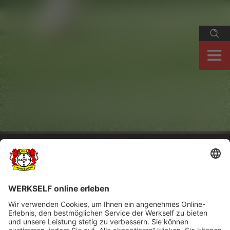
Re-Live | Bayer 04 - FC Augsburg | 31.
Spieltag
Werkself-TV zeigt den 2:0-Heimerfolg gegen den FC Augsburg am 31.
Bundesliga-Spieltag 2024/25 re-live...