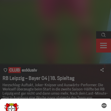
RB Leipzig - Bayer 04 | 18. Spieltag
Herzschlag-Auftakt, Joker-Knipser und Auswärts-Performer: Die
Werkself überzeugte beim Start in die zweite Saison-Hälfte bei RB
Leipzig erst gar nicht und dann umso mehr. Nach dem Last-Minute-
Sieg in Augsburg eine Woche zuvor steigerte das Team von
Cheftrainer Xabi Alonso bei den Sachsen gestern durch spielerische
Variabilität, geschlossene Disziplin und kämpferische Moral nicht
nur die eigene Leistung deutlich. Nach zweimaligem Rückstand