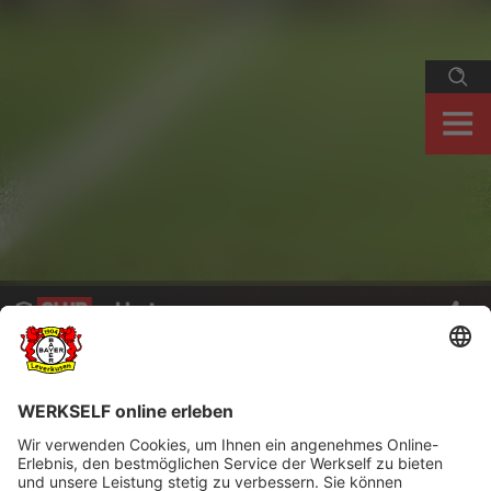
FC Bayern München - Bayer 04 | 8. Spieltag
Am 8. Bundesliga-Spieltag unterlag die Werkself beim FC Bayern
München in der Allianz Arena mit 0:4 (0:3). Dabei legte der
Rekordmeister von Beginn an eine überzeugende Leistung hin.
Werkself-TV zeigt die Partie in voller Länge im Re-Live...