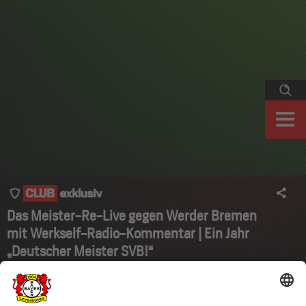
Das Meister-Re-Live gegen Werder Bremen
mit Werkself-Radio-Kommentar | Ein Jahr
„Deutscher Meister SVB!“
14. April 2024 - ein Tag für die Geschichtsbücher! Bayer 04 gewinnt
gegen den SV Werder Bremen erstmalig die Deutsche Meisterschaft.
Im exklusiven Video für Club-Mitglieder könnt ihr das historische
5:0 im Re-Live in voller Länge nachverfolgen. Das Besondere: Wir