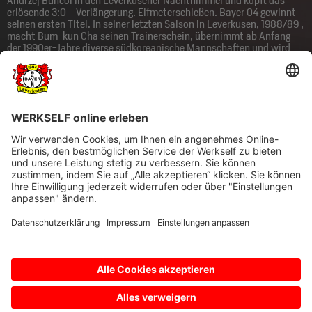
Andrzej Buncol in den Leverkusener Nachthimmel und köpft das
erlösende 3:0 – Verlängerung. Elfmeterschießen. Bayer 04 gewinnt
seinen ersten Titel. In seiner letzten Saison in Leverkusen, 1988/89 ,
macht Bum-kun Cha seinen Trainerschein, übernimmt ab Anfang
der 1990er-Jahre diverse südkoreanische Mannschaften und wird
auch 1997 für ein Jahr Nationaltrainer. Der „Beckenbauer
Südkoreas“, wie sie Cha aufgrund seines Bekanntheitsgrades in
seiner Heimat nennen, wird vom Asiatischen Fußballverband zu
Asiens Fußballer des 20. Jahrhunderts gewählt. Der sehr gläubige
dreifache Familienvater lebt heute mit seiner Frau Un-mi in Seoul.
Lieber Bummi, alles Gute zum 70. Geburtstag. Lass dich feiern und
bleibe gesund.
Impressum
Datenschutz
Barrierefreiheit
Kontakt
© Bayer 04 Leverkusen Fussball GmbH