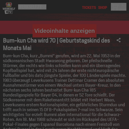
Videoinhalte anzeigen
Bum-kun Cha wird 70 | Geburtstagskind des
Monats Mai
Bum-kun Cha, kurz „Bummi“ gerufen, wird am 22. Mai 1953 in der
südkoreanischen Stadt Hwaseong geboren. Der pfeilschnelle
Stürmer, der rechts wie links schießen kann und ein überragendes
Kopfballspiel hat, wird mit 24 Jahren der erste nichteuropäische
Fußballer und bis dato jüngste Spieler, der 100 Länderspiele machte.
1983 überzeugt Leverkusens Trainer Dettmar Cramer den absoluten
Ausnahmestürmer von einem Wechsel unters Bayer-Kreuz. In den
nächsten sechs Jahren bestreitet Bum-kun Cha 185
Bundesligaspiele für Bayer 04, in denen er 52 Tore schießt. Der
Südkoreaner mit dem Raketenantritt bildet mit Herbert Waas,
Leverkusens erstem Nationalspieler, ein gefährliches Sturmduo und
trifft auch in seinen 15 DFB-Pokalspielen 7-mal ins Schwarze. Sein
wichtigstes Tor erzielt Bummi aber international für die Schwarz-
Roten. Am 18. Mai 1988 schraubt er sich im Rückspiel des UEFA-
Pokal-Finales gegen Espanol Barcelona nach einem Freistoß von