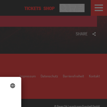
SHARE
Impressum
Datenschutz
Barrierefreiheit
Kontakt
© Bayer 04 Leverkusen Fussball GmbH