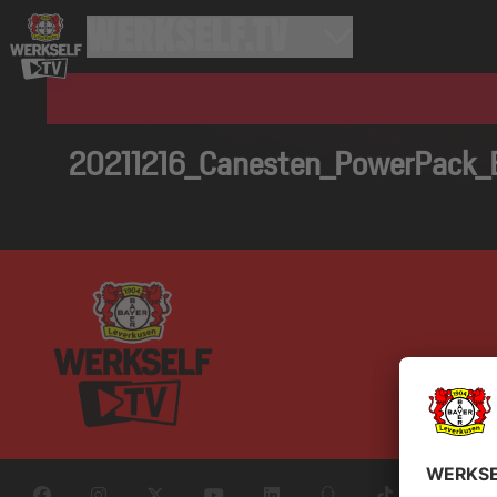
20211216_Canesten_PowerPack